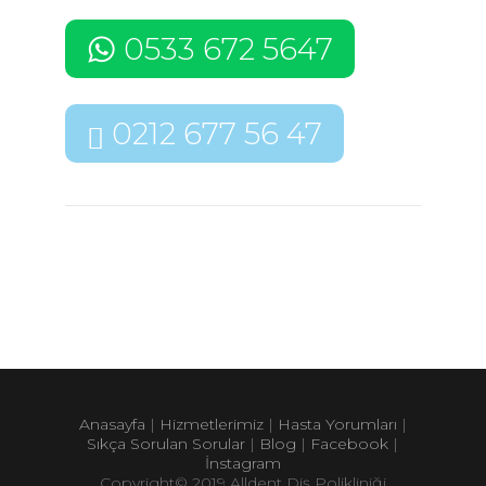
0533 672 5647
0212 677 56 47
Anasayfa
|
Hizmetlerimiz
|
Hasta Yorumları
|
Sıkça Sorulan Sorular
|
Blog
|
Facebook
|
İnstagram
Copyright© 2019 Alldent Diş Polikliniği