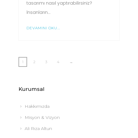
tasarımı nasıl yaptırabilirsiniz?
İnsanların…
DEVAMINI OKU...
1
2
3
4
→
Kurumsal
Hakkımızda
Misyon & Vizyon
Ali Rıza Altun